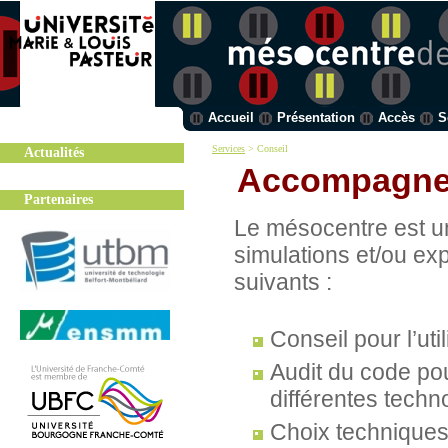
Accueil
Présentation
Accès
S
Services
>
Conseil
Actualités
Accompagnem
Partenaires
Le mésocentre est un
simulations et/ou ex
suivants :
Conseil pour l’ut
Audit du code pou
différentes tech
Choix techniques 